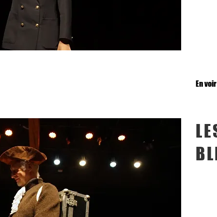
En voir
LE
BL