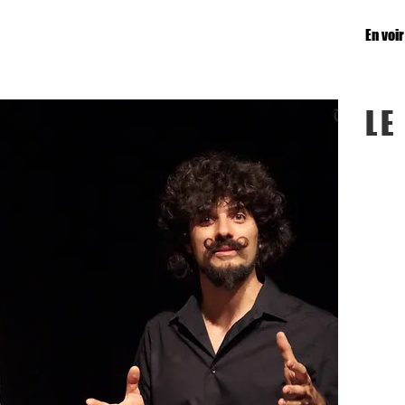
En voir
LE