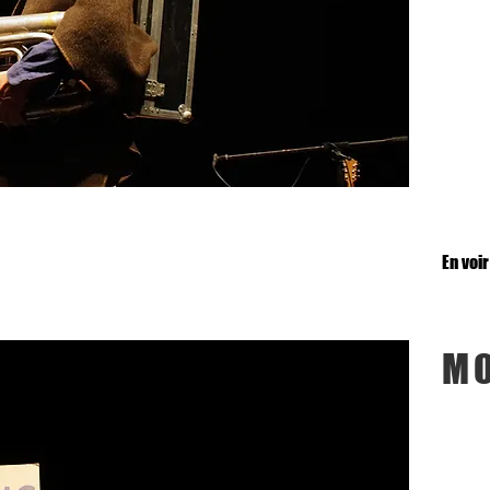
En voir
MO