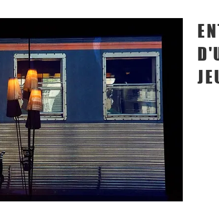
EN
D'
JE