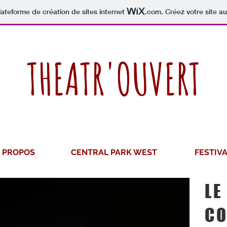
lateforme de création de sites internet
.com
. Créez votre site au
THEATR'OUVERT
 PROPOS
CENTRAL PARK WEST
FESTIV
LE
Avenir Ligh
stylisée, ap
CO
idéale pour 