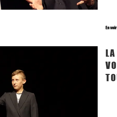
En voir
LA
VO
TO