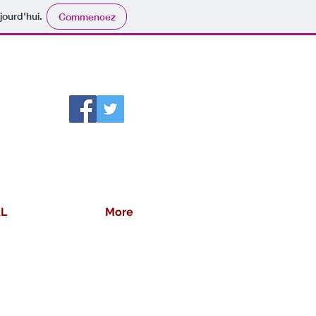
jourd'hui.
Commencez
AL
More